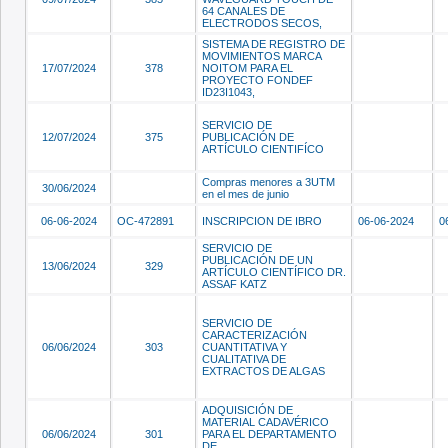
64 CANALES DE
ELECTRODOS SECOS,
SISTEMA DE REGISTRO DE
MOVIMIENTOS MARCA
17/07/2024
378
NOITOM PARA EL
PROYECTO FONDEF
ID23I1043,
SERVICIO DE
12/07/2024
375
PUBLICACIÓN DE
ARTÍCULO CIENTIFÍCO
Compras menores a 3UTM
30/06/2024
en el mes de junio
06-06-2024
OC-472891
INSCRIPCION DE IBRO
06-06-2024
0
SERVICIO DE
PUBLICACIÓN DE UN
13/06/2024
329
ARTÍCULO CIENTÍFICO DR.
ASSAF KATZ
SERVICIO DE
CARACTERIZACIÓN
06/06/2024
303
CUANTITATIVA Y
CUALITATIVA DE
EXTRACTOS DE ALGAS
ADQUISICIÓN DE
MATERIAL CADAVÉRICO
06/06/2024
301
PARA EL DEPARTAMENTO
DE