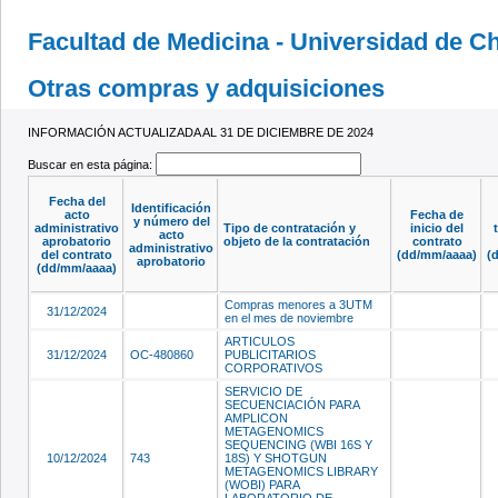
Facultad de Medicina - Universidad de Ch
Otras compras y adquisiciones
INFORMACIÓN ACTUALIZADA AL 31 DE DICIEMBRE DE 2024
Buscar en esta página:
Fecha del
Identificación
acto
Fecha de
y número del
administrativo
Tipo de contratación y
inicio del
acto
aprobatorio
objeto de la contratación
contrato
administrativo
del contrato
(dd/mm/aaaa)
(
aprobatorio
(dd/mm/aaaa)
Compras menores a 3UTM
31/12/2024
en el mes de noviembre
ARTICULOS
31/12/2024
OC-480860
PUBLICITARIOS
CORPORATIVOS
SERVICIO DE
SECUENCIACIÓN PARA
AMPLICON
METAGENOMICS
SEQUENCING (WBI 16S Y
10/12/2024
743
18S) Y SHOTGUN
METAGENOMICS LIBRARY
(WOBI) PARA