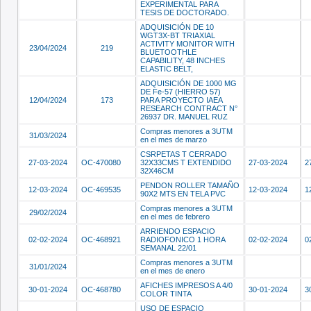
EXPERIMENTAL PARA
TESIS DE DOCTORADO.
ADQUISICIÓN DE 10
WGT3X-BT TRIAXIAL
ACTIVITY MONITOR WITH
23/04/2024
219
BLUETOOTHLE
CAPABILITY, 48 INCHES
ELASTIC BELT,
ADQUISICIÓN DE 1000 MG
DE Fe-57 (HIERRO 57)
12/04/2024
173
PARA PROYECTO IAEA
RESEARCH CONTRACT N°
26937 DR. MANUEL RUZ
Compras menores a 3UTM
31/03/2024
en el mes de marzo
CSRPETAS T CERRADO
27-03-2024
OC-470080
32X33CMS T EXTENDIDO
27-03-2024
2
32X46CM
PENDON ROLLER TAMAÑO
12-03-2024
OC-469535
12-03-2024
1
90X2 MTS EN TELA PVC
Compras menores a 3UTM
29/02/2024
en el mes de febrero
ARRIENDO ESPACIO
02-02-2024
OC-468921
RADIOFONICO 1 HORA
02-02-2024
0
SEMANAL 22/01
Compras menores a 3UTM
31/01/2024
en el mes de enero
AFICHES IMPRESOS A 4/0
30-01-2024
OC-468780
30-01-2024
3
COLOR TINTA
USO DE ESPACIO