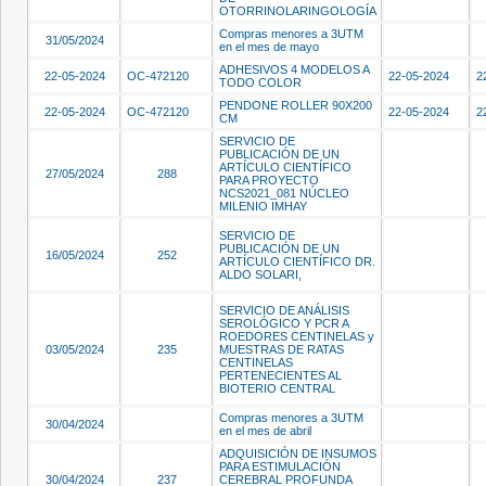
OTORRINOLARINGOLOGÍA
Compras menores a 3UTM
31/05/2024
en el mes de mayo
ADHESIVOS 4 MODELOS A
22-05-2024
OC-472120
22-05-2024
2
TODO COLOR
PENDONE ROLLER 90X200
22-05-2024
OC-472120
22-05-2024
2
CM
SERVICIO DE
PUBLICACIÓN DE UN
ARTÍCULO CIENTÍFICO
27/05/2024
288
PARA PROYECTO
NCS2021_081 NÚCLEO
MILENIO IMHAY
SERVICIO DE
PUBLICACIÓN DE UN
16/05/2024
252
ARTÍCULO CIENTÍFICO DR.
ALDO SOLARI,
SERVICIO DE ANÁLISIS
SEROLÓGICO Y PCR A
ROEDORES CENTINELAS y
03/05/2024
235
MUESTRAS DE RATAS
CENTINELAS
PERTENECIENTES AL
BIOTERIO CENTRAL
Compras menores a 3UTM
30/04/2024
en el mes de abril
ADQUISICIÓN DE INSUMOS
PARA ESTIMULACIÓN
30/04/2024
237
CEREBRAL PROFUNDA