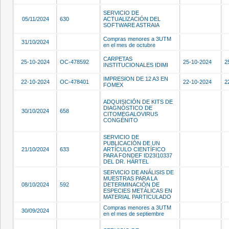
SERVICIO DE
05/11/2024
630
ACTUALIZACIÓN DEL
SOFTWARE ASTRAIA
Compras menores a 3UTM
31/10/2024
en el mes de octubre
CARPETAS
25-10-2024
OC-478592
25-10-2024
2
INSTITUCIONALES IDIMI
IMPRESION DE 12 A3 EN
22-10-2024
OC-478401
22-10-2024
2
FOMEX
ADQUISICIÓN DE KITS DE
DIAGNÓSTICO DE
30/10/2024
658
CITOMEGALOVIRUS
CONGÉNITO
SERVICIO DE
PUBLICACIÓN DE UN
21/10/2024
633
ARTÍCULO CIENTÍFICO
PARA FONDEF ID23I10337
DEL DR. HÄRTEL
SERVICIO DE ANÁLISIS DE
MUESTRAS PARA LA
08/10/2024
592
DETERMINACIÓN DE
ESPECIES METÁLICAS EN
MATERIAL PARTICULADO
Compras menores a 3UTM
30/09/2024
en el mes de septiembre