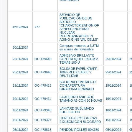
SERVICIO DE
PUBLICACIÓN DE UN
ARTÍCULO
“CHARACTERIZATION OF
12/12/2024
777
SENESCENCE AND
NUCLEAR
REORGANIZATION IN
AGING GINGIVAL CELLS”
Compras menores a 3UTM
30/11/2024
en el mes de noviembre
ADHESIVO BRILLANTE
25/11/2024
OC-479646
CON TROQUEL 6X6CM 2
25/11/2024
2
TEMAS 100 U
BOLSA DE PAPEL KRAFF
25/11/2024
OC-479646
100% RECICLABLE Y
25/11/2024
2
REUTILIZAB
BOLIGRAFO METALICO
19/11/2024
OC-479413
CON APERTURA
19/11/2024
1
GIRATORIA GRABADO
CUADERNO ANILLADO
19/11/2024
OC-479411
19/11/2024
1
TAMAÑO A6 CON 50 HOJAS
LANYARD SUBLIMADO
18/11/2024
OC-479345
18/11/2024
1
FULL COLOR
LIBRETAS ECOLOGICAS
15/11/2024
OC-479327
15/11/2024
1
21X15CM CON BLOGRAFO
05/11/2024
OC-478813
PENDON ROLLER 80X150
05/11/2024
0