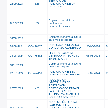
SERVICIO DE
26/09/2024
626
PUBLICACIÓN DE UN
ARTÍCULO
Regulariza servicio de
03/09/2024
524
publicación
de artículo científico
Compras menores a 3UTM
31/08/2024
en el mes de agosto
PUBLICACION DE AVISO
28-08-2024
OC-476437
28-08-2024
2
CONCURSO ACADEMICO
LIBRETAS 9X12 CM
08-08-2024
OC-475582
CERRADO INT BOND 80
08-08-2024
0
TAPAS 40 KRAF
Compras menores a 3UTM
31/07/2024
en el mes de julio
PUBLICACION EN EL
12-07-2024
OC-474496
12-07-2024
1
DIARIO EL MOSTRADOR
ADQUISICIÓN
“MATERIALES DE
REFERENCIA
29/07/2024
428
CERTIFICADOS PARA EL
LABORATORIO DE
TOXINAS MARINAS SEDES
CASTRO Y SANTIAGO”,
ADQUISICIÓN DE UNA
GORRA DE EEG
09/07/2024
385
WAVEGUARD TOUCH DE